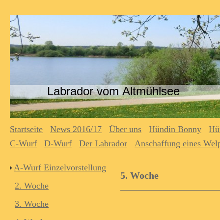
Labrador vom Altmühlsee
Startseite
News 2016/17
Über uns
Hündin Bonny
Hü
C-Wurf
D-Wurf
Der Labrador
Anschaffung eines Wel
A-Wurf Einzelvorstellung
5. Woche
2. Woche
3. Woche