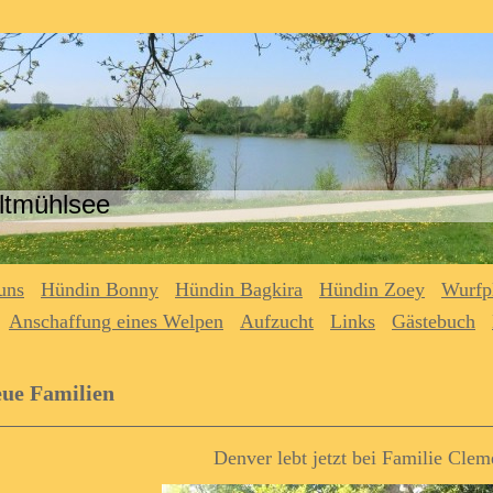
ltmühlsee
uns
Hündin Bonny
Hündin Bagkira
Hündin Zoey
Wurfp
Anschaffung eines Welpen
Aufzucht
Links
Gästebuch
ue Familien
Denver lebt jetzt bei Familie Clem